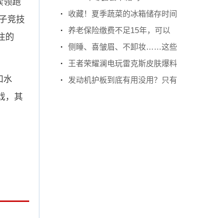
续领跑
收藏！夏季蔬菜的冰箱储存时间
电子竞技
养老保险缴费不足15年，可以
注的
侧睡、喜皱眉、不卸妆……这些
王者荣耀澜电玩雷克斯皮肤爆料
和水
发动机护板到底有用没用？只有
戏，其