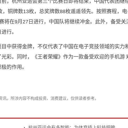
目前，杭州亚运会第三个比赛日即将结束，中国代表团继
枚，铜牌数13枚，总奖牌数88枚遥遥领先。按照赛程，
赛将在9月27日进行，中国队将继续冲金。此外，备受关
日进行。
项目中获得金牌，不仅代表了中国在电子竞技领域的实力
光彩。同时，《王者荣耀》作为一款备受欢迎的手机游 
积极的作用。
资讯。所涉内容不构成投资、消费建议，仅供读者参考。
杭州亚运会有多智能：为体育插上科技翅膀