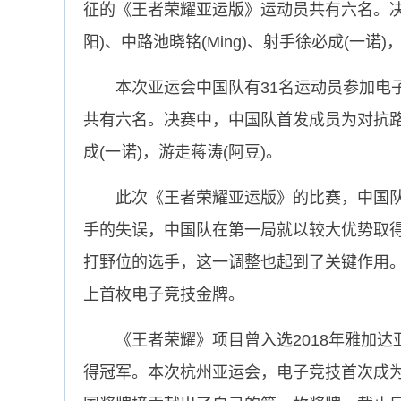
征的《王者荣耀亚运版》运动员共有六名。决
阳)、中路池晓铭(Ming)、射手徐必成(一诺)
本次亚运会中国队有31名运动员参加电
共有六名。决赛中，中国队首发成员为对抗路孙麟
成(一诺)，游走蒋涛(阿豆)。
此次《王者荣耀亚运版》的比赛，中国
手的失误，中国队在第一局就以较大优势取
打野位的选手，这一调整也起到了关键作用。
上首枚电子竞技金牌。
《王者荣耀》项目曾入选2018年雅加
得冠军。本次杭州亚运会，电子竞技首次成