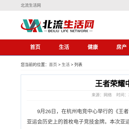
北流生活网
首页
生活
健康
房产
您当前的位置：
首页
>
生活
> 列表
王者荣耀
来源：网络 时间：202
9月26日，在杭州电竞中心举行的《王
亚运会历史上的首枚电子竞技金牌。本次亚运