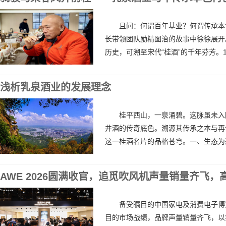
且问：何谓百年基业？何谓传承本
长带领团队励精图治的故事中徐徐展开
历史，可溯至宋代“桂酒”的千年芬芳。195
浅析乳泉酒业的发展理念
桂平西山，一泉涌碧。这脉虽未入
井酒的传奇底色。溯源其传承之本与再
这一桂酒名片的品格苍穹。一、生态为基
AWE 2026圆满收官，追觅吹风机声量销量齐飞，
备受瞩目的中国家电及消费电子博览
目的市场战绩，品牌声量销量齐飞，以