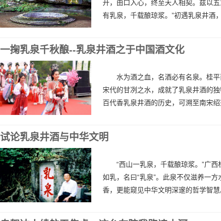
开，由口入心，终至天人相契。兹以五
有乳泉，千载酿琼浆。”初遇乳泉井酒，
一掬乳泉千秋酿--乳泉井酒之于中国酒文化
水为酒之血，名酒必有名泉。桂平
宋代的甘冽之水，成就了乳泉井酒的独
百代香乳泉井酒的历史，可溯至南宋绍兴年
试论乳泉井酒与中华文明
“西山一乳泉，千载酿琼浆。”广
如乳，名曰“乳泉”。此泉不仅滋养一
香，更能窥见中华文明深邃的哲学智慧。