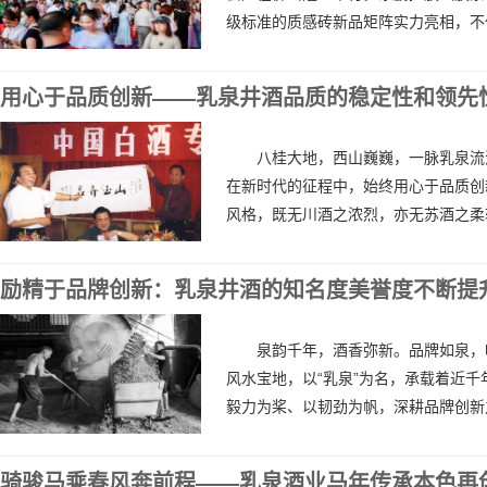
级标准的质感砖新品矩阵实力亮相，不仅
用心于品质创新——乳泉井酒品质的稳定性和领先
八桂大地，西山巍巍，一脉乳泉流
在新时代的征程中，始终用心于品质创
风格，既无川酒之浓烈，亦无苏酒之柔软
励精于品牌创新：乳泉井酒的知名度美誉度不断提
泉韵千年，酒香弥新。品牌如泉，
风水宝地，以“乳泉”为名，承载着近
毅力为桨、以韧劲为帆，深耕品牌创新之
骑骏马乘春风奔前程——乳泉酒业马年传承本色再