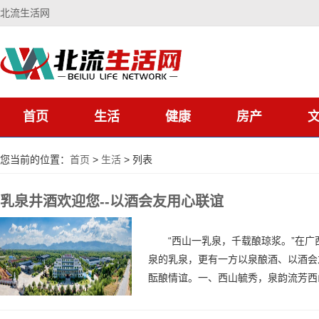
北流生活网
首页
生活
健康
房产
您当前的位置：
首页
>
生活
> 列表
乳泉井酒欢迎您--以酒会友用心联谊
“西山一乳泉，千载酿琼浆。”在广
泉的乳泉，更有一方以泉酿酒、以酒会
酝酿情谊。一、西山毓秀，泉韵流芳西山